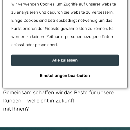
Als eines der führenden
IT-Unternehmen
in
Wir verwenden Cookies, um Zugriffe auf unserer Website
Tirol garantieren wir seit 30 Jahren
zu analysieren und dadurch die Website zu verbessern.
Kontakt
hervorragende Leistungen und ausgezeichneten
Einige Cookies sind betriebsbedingt notwendig um das
Service. Das gilt aber nicht nur für unsere
Funktionieren der Website gewährleisten zu können. Es
Kunden, sondern auch für unsere
Mitarbeiter
.
werden zu keinem Zeitpunkt personenbezogene Daten
Wir bieten Ihnen einen sicheren und
erfasst oder gespeichert.
interessanten Arbeitsplatz mit
Zukunftsperspektive. Als
Arbeitgeber
ist uns die
Alle zulassen
Zufriedenheit im Team wichtig. Dazu zählen die
Einstellungen bearbeiten
Vereinbarkeit von Familie und Beruf ebenso wie
eine positive und offene Arbeitsatmosphäre.
Gemeinsam schaffen wir das Beste für unsere
Kunden – vielleicht in Zukunft
mit Ihnen?