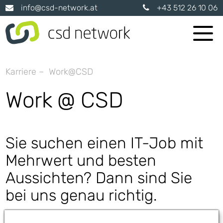
info@csd-network.at
+43 512 26 10 06
Karriere – Work@CSD
Produkte
Work @ CSD
Lösungen
Beratung
Sie suchen einen IT-Job mit
Mehrwert und besten
Über uns
Aussichten? Dann sind Sie
bei uns genau richtig.
Tools
Karriere